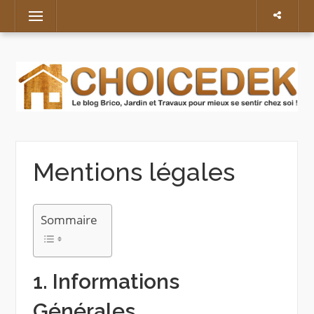
Skip
Menu
to
content
Mentions légales
Sommaire
1. Informations
Générales