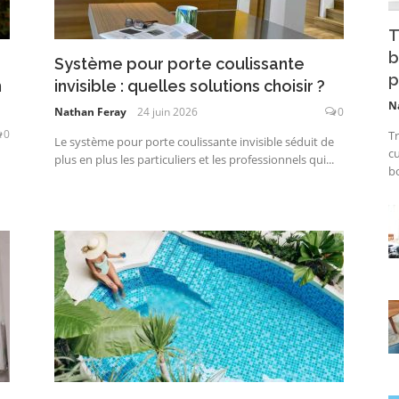
T
b
Système pour porte coulissante
p
n
invisible : quelles solutions choisir ?
N
Nathan Feray
24 juin 2026
0
0
Tr
Le système pour porte coulissante invisible séduit de
cu
plus en plus les particuliers et les professionnels qui...
bo