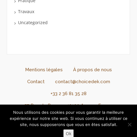
Pratique
Travaux
Uncategorized
Mentions légales
À propos de nous
Contact
contact@choicedek.com
+33 2 36 81 35 28
57 Rue de Rennes, 49100 Angers, France
Nous utilisons des cookies pour vous garantir la meilleure
Connexion
Inscription
expérience sur notre site web. Si vous continuez à utiliser ce
site, nous supposerons que vous en êtes satisfait.
Copyright @2024 - @ChoiceDek. Tous droits réservés.
Ok