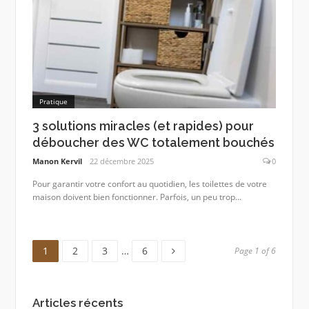
Pratique
3 solutions miracles (et rapides) pour
déboucher des WC totalement bouchés
Manon Kervil
22 décembre 2025
0
Pour garantir votre confort au quotidien, les toilettes de votre
maison doivent bien fonctionner. Parfois, un peu trop...
Page
Page
Page
Page
1
2
3
…
6
Page 1 of 6
Articles récents