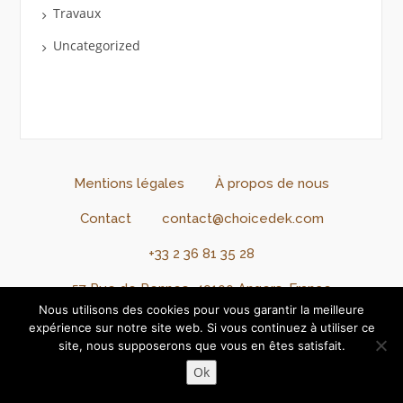
Travaux
Uncategorized
Mentions légales
À propos de nous
Contact
contact@choicedek.com
+33 2 36 81 35 28
57 Rue de Rennes, 49100 Angers, France
Nous utilisons des cookies pour vous garantir la meilleure
Connexion
Inscription
expérience sur notre site web. Si vous continuez à utiliser ce
site, nous supposerons que vous en êtes satisfait.
Copyright @2024 - @ChoiceDek. Tous droits réservés.
Ok