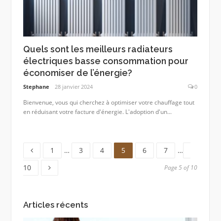
Quels sont les meilleurs radiateurs
électriques basse consommation pour
économiser de l’énergie?
Stephane
28 janvier 2024
0
Bienvenue, vous qui cherchez à optimiser votre chauffage tout
en réduisant votre facture d'énergie. L'adoption d'un...
Page
Page
Page
Page
Page
Page
Page
1
…
3
4
5
6
7
…
10
Page 5 of 10
Articles récents