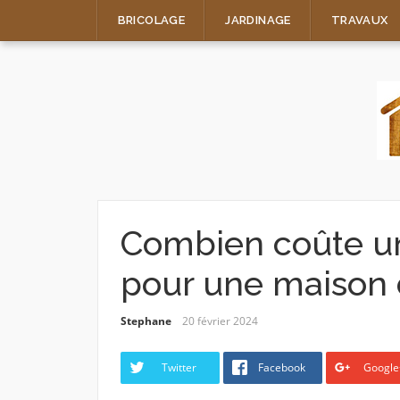
Skip
BRICOLAGE
JARDINAGE
TRAVAUX
to
content
Combien coûte u
pour une maison
Stephane
20 février 2024
Twitter
Facebook
Google