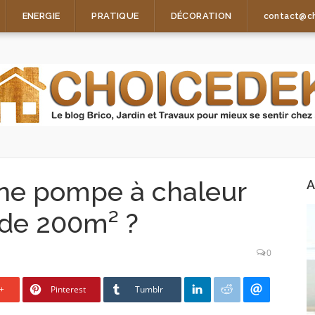
ENERGIE
PRATIQUE
DÉCORATION
contact@c
ne pompe à chaleur
A
 de 200m² ?
0
+
Pinterest
Tumblr