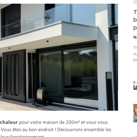
T
b
p
N
Tr
cu
bo
chaleur
pour votre maison de 200m² et vous vous
 ? Vous êtes au bon endroit ! Découvrons ensemble les
et leur fonctionnement.