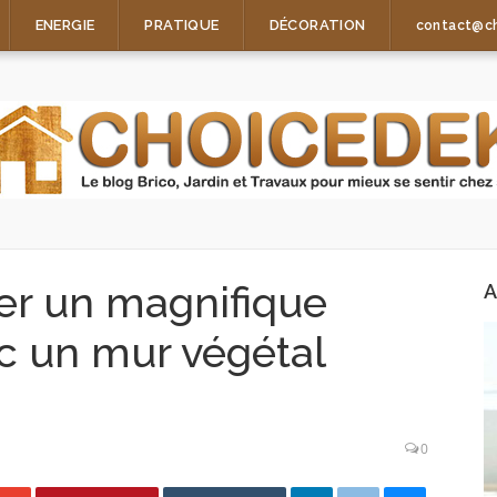
ENERGIE
PRATIQUE
DÉCORATION
contact@c
er un magnifique
A
ec un mur végétal
0