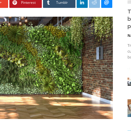
+
Pinterest
Tumblr
T
b
p
N
Tr
cu
bo