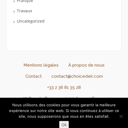
Pratique
Travaux
Uncategorized
Mentions légales
À propos de nous
Contact
contact@choicedek.com
+33 2 36 81 35 28
57 Rue de Rennes, 49100 Angers, France
Nous utilisons des cookies pour vous garantir la meilleure
Connexion
Inscription
expérience sur notre site web. Si vous continuez à utiliser ce
site, nous supposerons que vous en êtes satisfait.
Copyright @2024 - @ChoiceDek. Tous droits réservés.
Ok