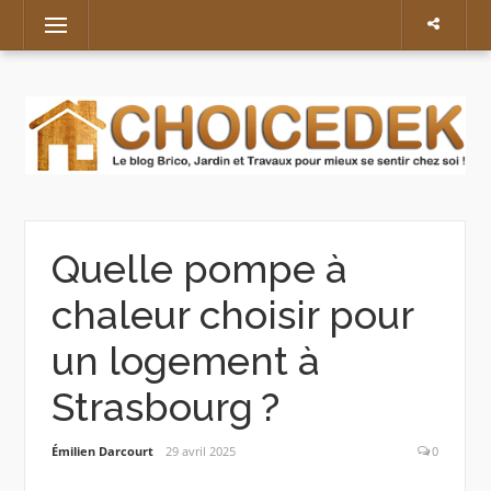
Skip
Menu
to
content
Quelle pompe à
chaleur choisir pour
un logement à
Strasbourg ?
Émilien Darcourt
29 avril 2025
0