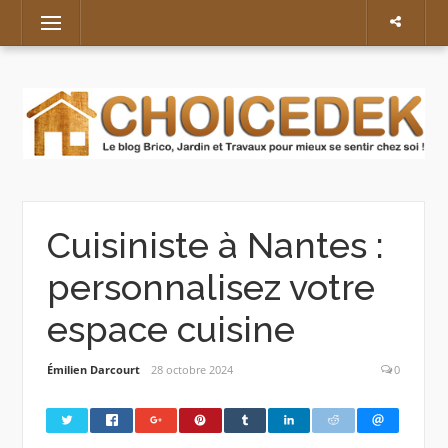
Skip
Menu
to
content
Cuisiniste à Nantes :
personnalisez votre
espace cuisine
Émilien Darcourt
28 octobre 2024
0