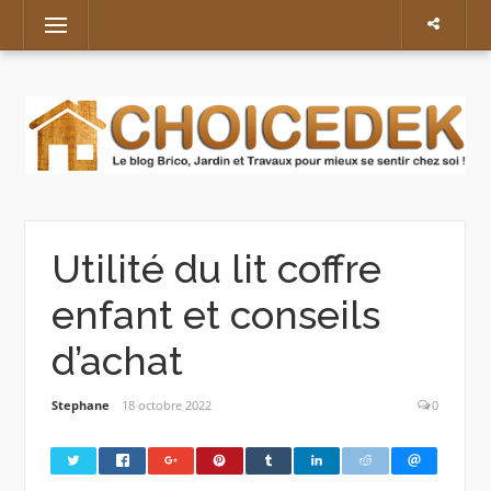
Skip
Menu
to
content
Utilité du lit coffre
enfant et conseils
d’achat
Stephane
18 octobre 2022
0