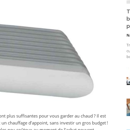
T
b
p
N
Tr
cu
bo
ont plus suffisantes pour vous garder au chaud ? Il est
 un chauffage d’appoint, sans investir un gros budget !
dèles peu coûteux au moment de l’achat peuvent