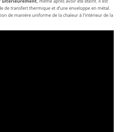
er ultérieurement
, même après avoir été éteint. Il est
ide de transfert thermique et d’une enveloppe en métal.
ion de manière uniforme de la chaleur à l’intérieur de la