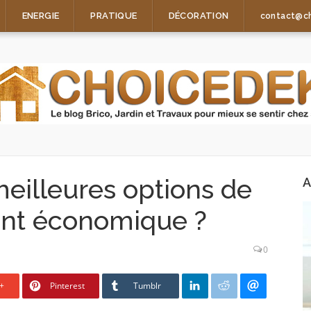
ENERGIE
PRATIQUE
DÉCORATION
contact@c
meilleures options de
A
int économique ?
0
+
Pinterest
Tumblr