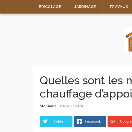
Skip
BRICOLAGE
JARDINAGE
TRAVAUX
to
content
Quelles sont les 
chauffage d’appo
Stephane
6 février 2024
Twitter
Facebook
Google