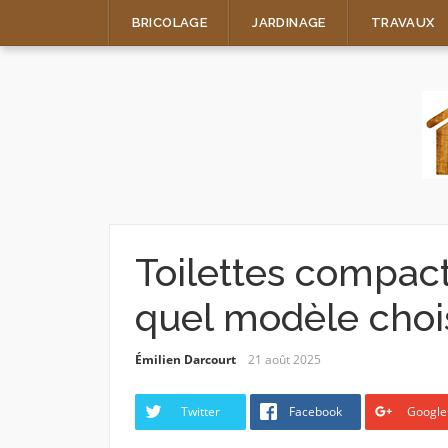
Skip
BRICOLAGE
JARDINAGE
TRAVAUX
to
content
Toilettes compacte
quel modèle chois
Émilien Darcourt
21 août 2025
Twitter
Facebook
Google