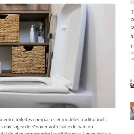
T
b
p
N
Tr
cu
bo
ix entre toilettes compactes et modèles traditionnels
s envisagez de rénover votre salle de bain ou
ntiel de bien comprendre les différences. Les toilettes à