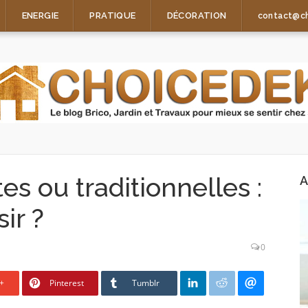
ENERGIE
PRATIQUE
DÉCORATION
contact@c
s ou traditionnelles :
A
ir ?
0
+
Pinterest
Tumblr