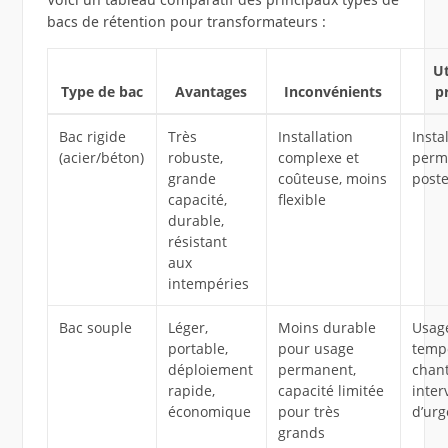
bacs de rétention pour transformateurs :
Ut
Type de bac
Avantages
Inconvénients
p
Bac rigide
Très
Installation
Insta
(acier/béton)
robuste,
complexe et
perm
grande
coûteuse, moins
post
capacité,
flexible
durable,
résistant
aux
intempéries
Bac souple
Léger,
Moins durable
Usag
portable,
pour usage
tempo
déploiement
permanent,
chant
rapide,
capacité limitée
inter
économique
pour très
d’ur
grands