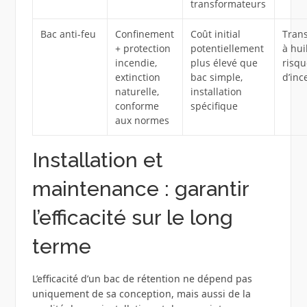
transformateurs
Bac anti-feu
Confinement
Coût initial
Tran
+ protection
potentiellement
à hui
incendie,
plus élevé que
risqu
extinction
bac simple,
d’inc
naturelle,
installation
conforme
spécifique
aux normes
Installation et
maintenance : garantir
l’efficacité sur le long
terme
L’efficacité d’un bac de rétention ne dépend pas
uniquement de sa conception, mais aussi de la