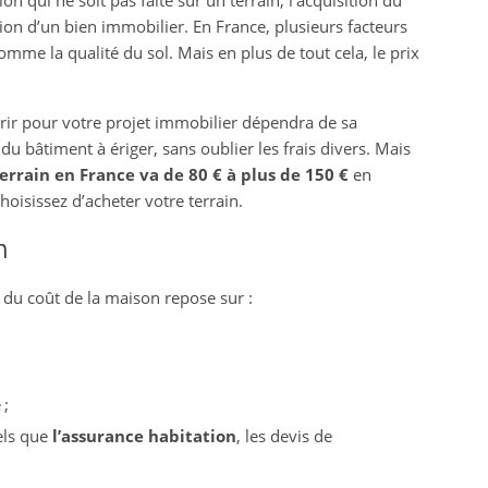
on qui ne soit pas faite sur un terrain, l’acquisition du
tion d’un bien immobilier. En France, plusieurs facteurs
comme la qualité du sol. Mais en plus de tout cela, le prix
érir pour votre projet immobilier dépendra de sa
du bâtiment à ériger, sans oublier les frais divers. Mais
errain en France va de 80 € à plus de 150 €
en
isissez d’acheter votre terrain.
n
te du coût de la maison repose sur :
 ;
tels que
l’assurance habitation
, les devis de
.