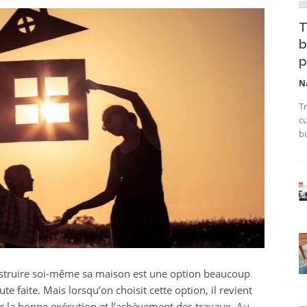
T
b
p
N
Tr
cu
bo
onstruire soi-même sa maison est une option beaucoup
e faite. Mais lorsqu’on choisit cette option, il revient
r la bonne exécution et l’achèvement des travaux. Au