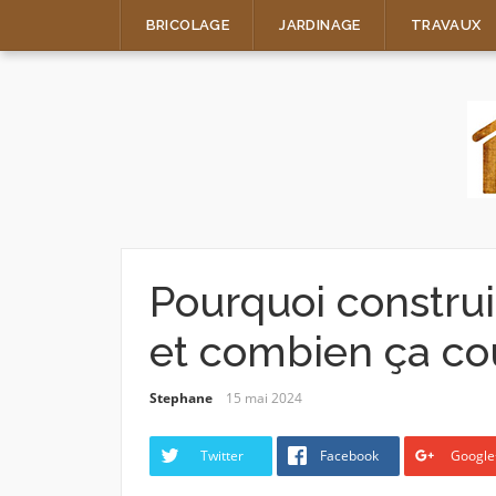
Skip
BRICOLAGE
JARDINAGE
TRAVAUX
to
content
Pourquoi constru
et combien ça co
Stephane
15 mai 2024
Twitter
Facebook
Google