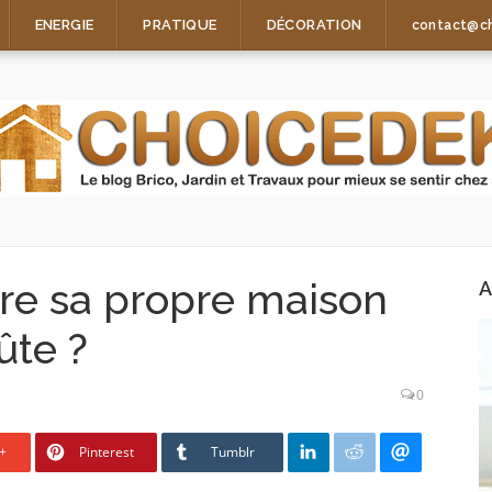
ENERGIE
PRATIQUE
DÉCORATION
contact@c
ire sa propre maison
A
ûte ?
0
+
Pinterest
Tumblr