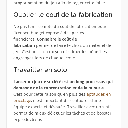
programmation du jeu afin de régler cette faille.
Oublier le cout de la fabrication
Ne pas tenir compte du cout de fabrication pour
fixer son budget expose à des pertes
financières.
Connaitre le coût de
fabrication
permet de faire le choix du matériel de
jeu. C’est aussi un moyen d’estimer les bénéfices
engrangés lors de chaque vente.
Travailler en solo
Lancer un jeu de société est un long processus qui
demande de la concentration et de la minutie
.
C’est pour cette raison qu’en plus des
aptitudes en
bricolage
, il est important de s’entourer d’une
équipe experte et dévouée. Travailler avec un staff
permet de mieux déléguer les tâches et de booster
la productivité.