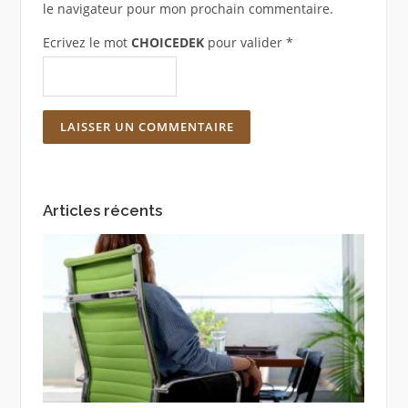
le navigateur pour mon prochain commentaire.
Ecrivez le mot
CHOICEDEK
pour valider
*
Articles récents