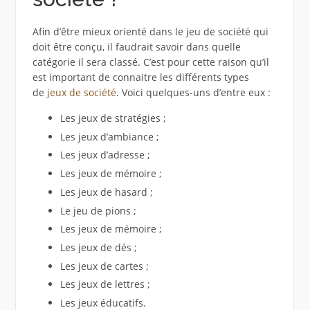
Afin d’être mieux orienté dans le jeu de société qui
doit être conçu, il faudrait savoir dans quelle
catégorie il sera classé. C’est pour cette raison qu’il
est important de connaitre les différents types
de
jeux de société
. Voici quelques-uns d’entre eux :
Les jeux de stratégies ;
Les jeux d’ambiance ;
Les jeux d’adresse ;
Les jeux de mémoire ;
Les jeux de hasard ;
Le jeu de pions ;
Les jeux de mémoire ;
Les jeux de dés ;
Les jeux de cartes ;
Les jeux de lettres ;
Les jeux éducatifs.