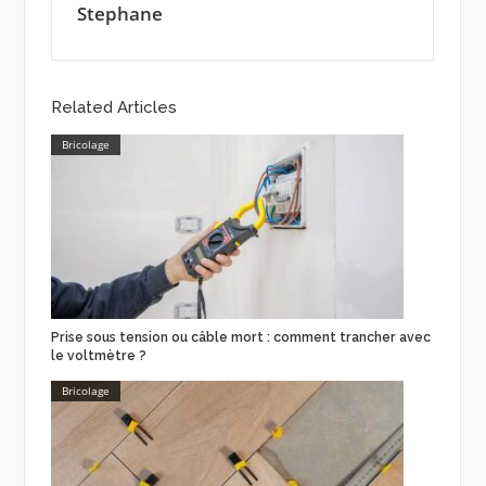
Stephane
Related Articles
Bricolage
Prise sous tension ou câble mort : comment trancher avec
le voltmètre ?
Bricolage