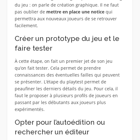
du jeu : on parle de création graphique. Il ne faut
pas oublier de
mettre en place une notice
qui
permettra aux nouveaux joueurs de se retrouver
facilement.
Créer un prototype du jeu et le
faire tester
À cette étape, on fait un premier jet de son jeu
qu’on fait tester. Cela permet de prendre
connaissances des éventuelles failles qui peuvent
se présenter. L’étape du playtest permet de
peaufiner les derniers détails du jeu. Pour cela, il
faut le proposer à plusieurs profils de joueurs en
passant par les débutants aux joueurs plus
expérimentés.
Opter pour l’autoédition ou
rechercher un éditeur