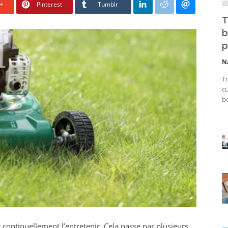
+
Pinterest
Tumblr
T
b
p
N
Tr
cu
bo
t continuellement l’entretenir. Cela passe par plusieurs