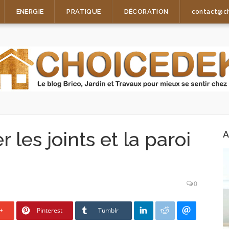
ENERGIE
PRATIQUE
DÉCORATION
contact@c
les joints et la paroi
A
0
+
Pinterest
Tumblr