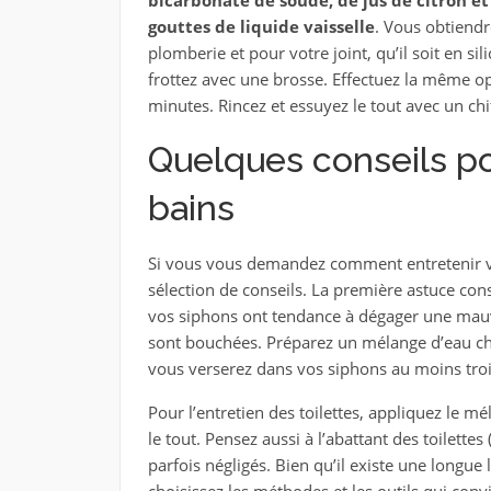
bicarbonate de soude, de jus de citron e
gouttes de liquide vaisselle
. Vous obtiend
plomberie et pour votre joint, qu’il soit en si
frottez avec une brosse. Effectuez la même op
minutes. Rincez et essuyez le tout avec un ch
Quelques conseils po
bains
Si vous vous demandez comment entretenir vot
sélection de conseils. La première astuce cons
vos siphons ont tendance à dégager une mauva
sont bouchées. Préparez un mélange d’eau ch
vous verserez dans vos siphons au moins troi
Pour l’entretien des toilettes, appliquez le mél
le tout. Pensez aussi à l’abattant des toilettes
parfois négligés. Bien qu’il existe une longue