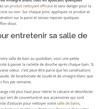
t de vinaigre blanc tout en ajoutant quelques
rez un
produit nettoyant efficace
et sans danger pour la
licone ou non. Sur chaque joint, appliquez ce produit et
ération sur la paroi et laissez reposer quelques
iffon doux.
ur entretenir sa salle de
re salle de bain au quotidien, voici une petite
iste à passer la raclette de douche après chaque bain. Si
ise odeur, c’est peut-être parce que les canalisations
aude, de bicarbonate de soude et de vinaigre blanc que
s fois par semaine.
ange cité plus haut pour retirer le calcaire et désinfecter
 (qui sert de couverture) et aux accessoires qui sont
 liste d’astuces pour nettoyer votre
salle de bains
,