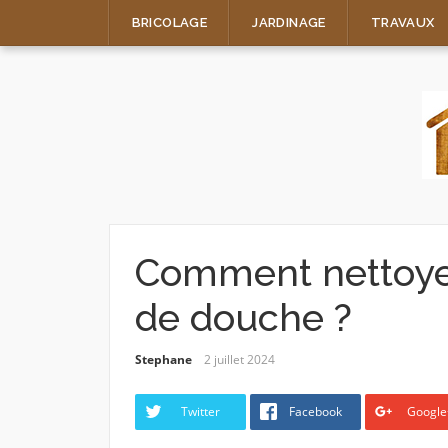
Skip
BRICOLAGE
JARDINAGE
TRAVAUX
to
content
Comment nettoyer 
de douche ?
Stephane
2 juillet 2024
Twitter
Facebook
Google