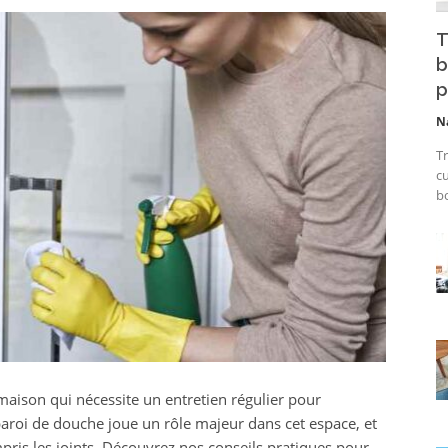
T
b
p
N
Tr
cu
bo
 maison qui nécessite un entretien régulier pour
aroi de douche joue un rôle majeur dans cet espace, et
mpris les joints. Découvrez nos conseils pratiques pour