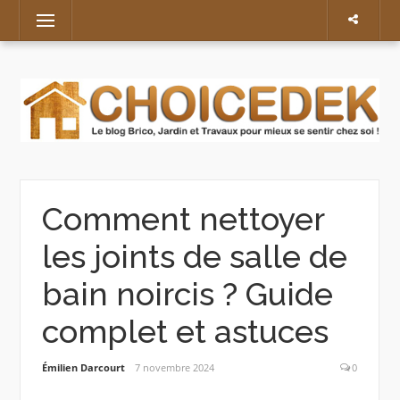
Skip
Menu
to
content
Comment nettoyer
les joints de salle de
bain noircis ? Guide
complet et astuces
Émilien Darcourt
7 novembre 2024
0