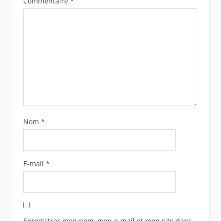
Commentaire
*
Nom
*
E-mail
*
Enregistrer mon nom, mon e-mail et mon site dans