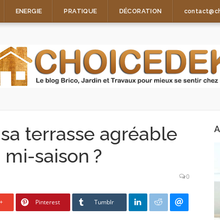
ENERGIE
PRATIQUE
DÉCORATION
contact@c
a terrasse agréable
A
mi-saison ?
0
+
Pinterest
Tumblr