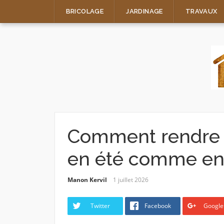
Skip
BRICOLAGE
JARDINAGE
TRAVAUX
to
content
Comment rendre s
en été comme en 
Manon Kervil
1 juillet 2026
Twitter
Facebook
Google