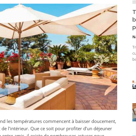
T
b
p
N
Tr
cu
bo
and les températures commencent à baisser doucement,
de l’intérieur. Que ce soit pour profiter d’un déjeuner
ée entre amis, il existe de nombreuses astuces pour