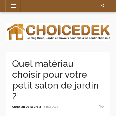
Skip
Menu
to
content
Quel matériau
choisir pour votre
petit salon de jardin
?
Christian De la Croix
6 mai 2021
0