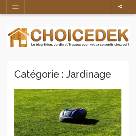
Skip
Menu
to
content
Catégorie :
Jardinage