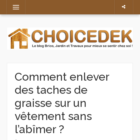
Skip
Menu
to
content
Comment enlever
des taches de
graisse sur un
vêtement sans
l’abîmer ?