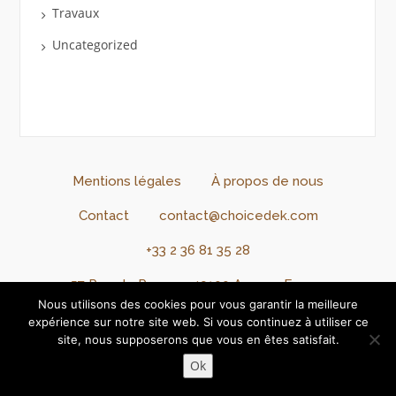
Travaux
Uncategorized
Mentions légales
À propos de nous
Contact
contact@choicedek.com
+33 2 36 81 35 28
57 Rue de Rennes, 49100 Angers, France
Nous utilisons des cookies pour vous garantir la meilleure
Connexion
Inscription
expérience sur notre site web. Si vous continuez à utiliser ce
site, nous supposerons que vous en êtes satisfait.
Copyright @2024 - @ChoiceDek. Tous droits réservés.
Ok