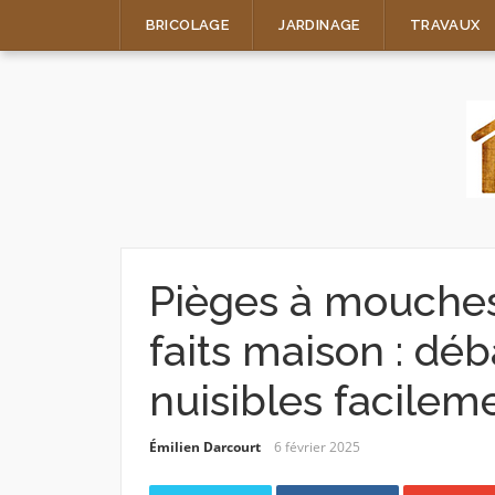
Skip
BRICOLAGE
JARDINAGE
TRAVAUX
to
content
Pièges à mouches 
faits maison : dé
nuisibles facilem
Émilien Darcourt
6 février 2025