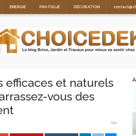
ENERGIE
PRATIQUE
DÉCORATION
contact@c
efficaces et naturels
A
barrassez-vous des
ent
0