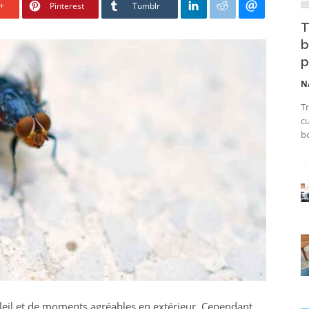
+
Pinterest
Tumblr
T
b
p
N
Tr
cu
bo
leil et de moments agréables en extérieur. Cependant,