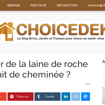
ENERGIE
PRATIQUE
DÉCORATION
contact@c
 de la laine de roche
A
uit de cheminée ?
0
+
Pinterest
Tumblr