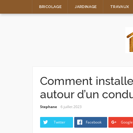
Skip
BRICOLAGE
JARDINAGE
TRAVAUX
to
content
Comment installer
autour d’un cond
Stephane
6 juillet 2023
Twitter
Facebook
Google