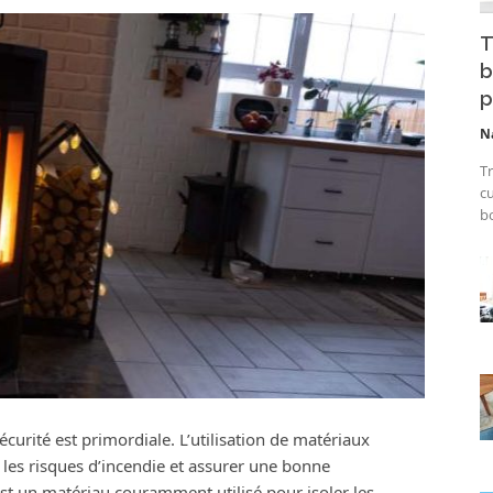
T
b
p
N
Tr
cu
bo
sécurité est primordiale. L’utilisation de matériaux
r les risques d’incendie et assurer une bonne
st un matériau couramment utilisé pour isoler les