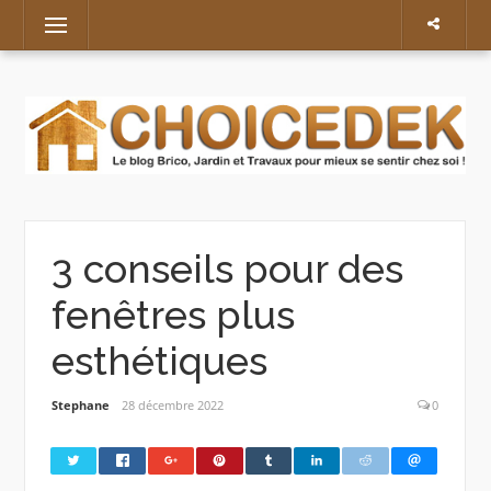
Skip
Menu
to
content
3 conseils pour des
fenêtres plus
esthétiques
Stephane
28 décembre 2022
0