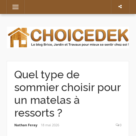
Skip
Menu
to
content
Quel type de
sommier choisir pour
un matelas à
ressorts ?
Nathan Feray
18 mai 2026
0