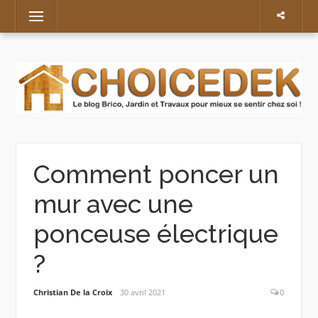
Skip
Menu
to
content
Comment poncer un
mur avec une
ponceuse électrique
?
Christian De la Croix
30 avril 2021
0