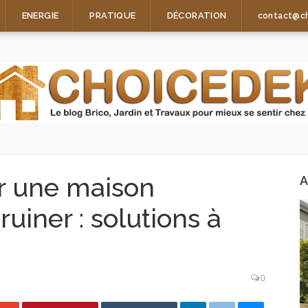
ENERGIE
PRATIQUE
DÉCORATION
contact@c
 une maison
A
uiner : solutions à
0