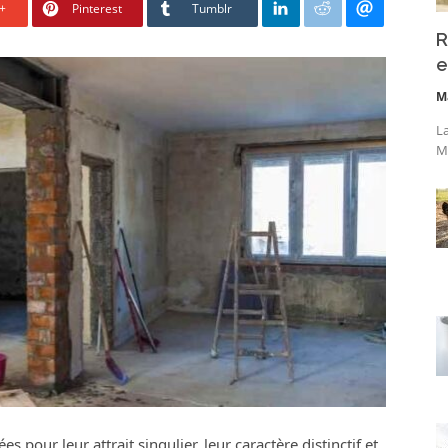
+
Pinterest
Tumblr
R
e
M
La
Ma
pour leur attrait singulier, leur caractère distinctif et