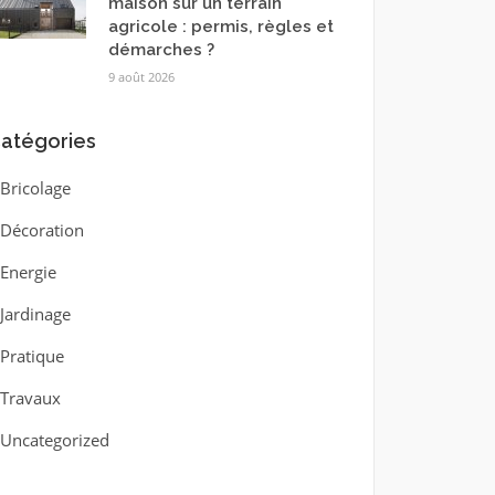
maison sur un terrain
agricole : permis, règles et
démarches ?
9 août 2026
atégories
Bricolage
Décoration
Energie
Jardinage
Pratique
Travaux
Uncategorized