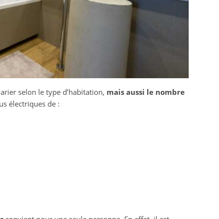
arier selon le type d’habitation,
mais aussi le nombre
us électriques de :
es
convient pour une seule personne. En effet, il est