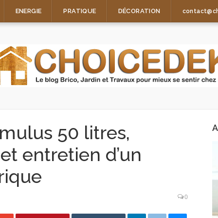
ENERGIE
PRATIQUE
DÉCORATION
contact@c
mulus 50 litres,
A
et entretien d’un
rique
0