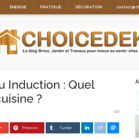
ENERGIE
PRATIQUE
DÉCORATION
contact@c
 Induction : Quel
A
uisine ?
0
+
Pinterest
Tumblr