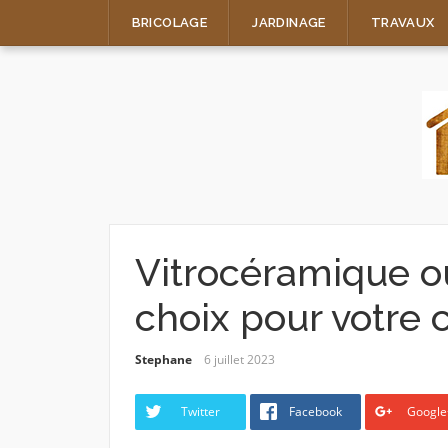
Skip
BRICOLAGE
JARDINAGE
TRAVAUX
to
content
Vitrocéramique ou
choix pour votre c
Stephane
6 juillet 2023
Twitter
Facebook
Google