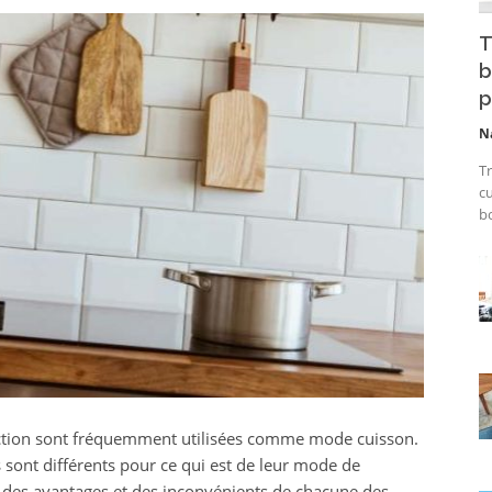
T
b
p
N
Tr
cu
bo
uction sont fréquemment utilisées comme mode cuisson.
s sont différents pour ce qui est de leur mode de
 des avantages et des inconvénients de chacune des