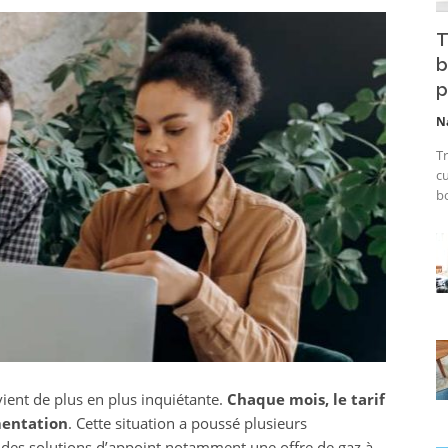
T
b
p
N
Tr
cu
bo
vient de plus en plus inquiétante.
Chaque mois, le tarif
mentation
. Cette situation a poussé plusieurs
es solutions d’appoint notamment une offre de gaz à