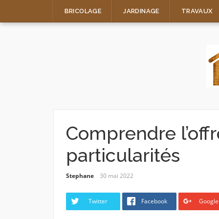
Skip
BRICOLAGE
JARDINAGE
TRAVAUX
to
content
Comprendre l’offre
particularités
Stephane
30 mai 2022
Twitter
Facebook
Google