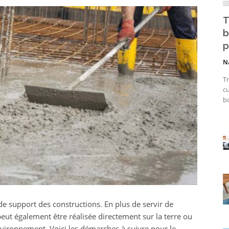
T
b
p
N
Tr
cu
bo
de support des constructions. En plus de servir de
peut également être réalisée directement sur la terre ou
environnement. Voici les démarches à suivre pour le