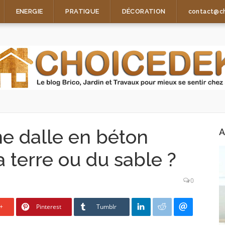
ENERGIE
PRATIQUE
DÉCORATION
contact@c
e dalle en béton
A
a terre ou du sable ?
0
+
Pinterest
Tumblr