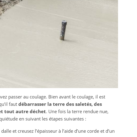
ez passer au coulage. Bien avant le coulage, il est
qu’il faut
débarrasser la terre des saletés, des
 et tout autre déchet
. Une fois la terre rendue nue,
quiétude en suivant les étapes suivantes :
dalle et creusez l’épaisseur à l’aide d’une corde et d’un